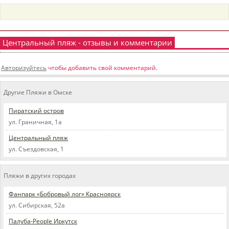
пїЅпїЅпїЅпїЅпїЅпїЅпїЅпїЅпїЅпїЅ
пїЅпїЅпїЅ
пїЅпїЅпїЅпїЅпїЅпїЅпїЅпїЅпїЅпїЅпїЅ
Центральный пляж - отзывы и комментарии
пїЅпїЅпїЅ
Авторизуйтесь
чтобы добавить свой комментарий.
пїЅпїЅпїЅпїЅпїЅпїЅпїЅпїЅпїЅ
пїЅпїЅпїЅ пїЅпїЅпїЅпїЅпїЅ
Другие Пляжи в Омске
пїЅпїЅпїЅ пїЅпїЅпїЅпїЅпїЅпїЅ
Пиратский остров
ул. Граничная, 1а
пїЅпїЅпїЅпїЅпїЅ
Центральный пляж
пїЅпїЅпїЅпїЅпїЅпїЅпїЅпїЅпїЅпїЅ
ул. Съездовская, 1
Пляжи в других городах
Фанпарк «Бобровый лог» Красноярск
ул. Сибирская, 52а
Палуба-People Иркутск