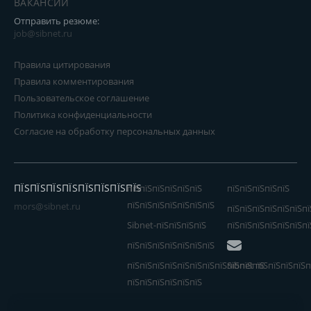
ВАКАНСИИ
Отправить резюме:
job@sibnet.ru
Правила цитирования
Правила комментирования
Пользовательское соглашение
Политика конфиденциальности
Согласие на обработку персональных данных
ПЇЅПЇЅПЇЅПЇЅПЇЅПЇЅПЇЅПЇЅ
пїЅпїЅпїЅпїЅпїЅпїЅ
пїЅпїЅпїЅпїЅпїЅ
пїЅпїЅпїЅпїЅпїЅпїЅпїЅ
mors@sibnet.ru
пїЅпїЅпїЅпїЅпїЅпїЅпї
Sibnet-пїЅпїЅпїЅпїЅ
пїЅпїЅпїЅпїЅпїЅпїЅпї
пїЅпїЅпїЅпїЅпїЅпїЅпїЅ
пїЅпїЅпїЅпїЅпїЅпїЅпїЅпїЅпїЅпїЅпїЅ
Sibnet пїЅпїЅпїЅпїЅп
пїЅпїЅпїЅпїЅпїЅпїЅ