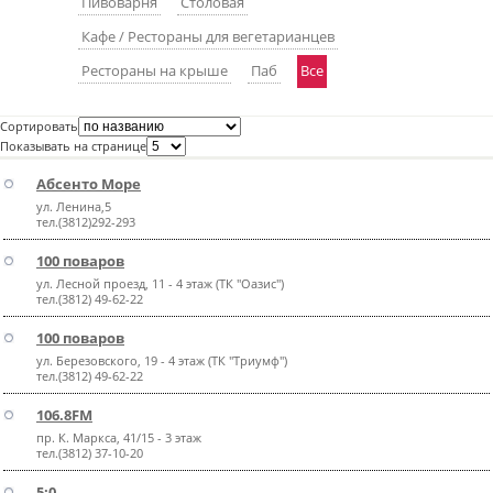
Пивоварня
Столовая
пїЅпїЅпїЅпїЅпїЅпїЅпїЅпїЅпїЅпїЅ
пїЅпїЅпїЅ
Кафе / Рестораны для вегетарианцев
Рестораны на крыше
Паб
Все
пїЅпїЅпїЅпїЅпїЅпїЅпїЅпїЅпїЅпїЅпїЅ
пїЅпїЅпїЅ
Сортировать
Показывать на странице
пїЅпїЅпїЅпїЅпїЅпїЅпїЅпїЅпїЅ
Абсенто Море
пїЅпїЅпїЅ пїЅпїЅпїЅпїЅпїЅ
ул. Ленина,5
тел.(3812)292-293
пїЅпїЅпїЅ пїЅпїЅпїЅпїЅпїЅпїЅ
100 поваров
пїЅпїЅпїЅпїЅпїЅ
ул. Лесной проезд, 11 - 4 этаж (ТК "Оазис")
тел.(3812) 49-62-22
пїЅпїЅпїЅпїЅпїЅпїЅпїЅпїЅпїЅпїЅ
100 поваров
ул. Березовского, 19 - 4 этаж (ТК "Триумф")
тел.(3812) 49-62-22
106.8FM
пр. К. Маркса, 41/15 - 3 этаж
тел.(3812) 37-10-20
5:0