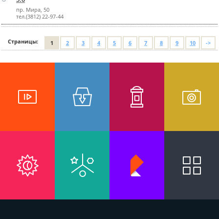
пр. Мира, 50
тел.(3812) 22-97-44
Страницы:
1
2
3
4
5
6
7
8
9
10
->