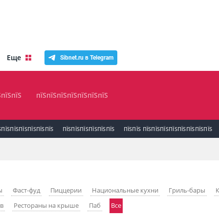
Еще
Sibnet.ru в Telegram
ЅпїЅпїЅ
пїЅпїЅпїЅпїЅпїЅпїЅпїЅ
ЅПЇЅПЇЅПЇЅПЇЅПЇЅПЇЅ
ПЇЅПЇЅПЇЅПЇЅПЇЅПЇЅ
ПЇЅПЇЅ ПЇЅПЇЅПЇЅПЇЅПЇЅПЇЅПЇЅПЇЅ
ы
Фаст-фуд
Пиццерии
Национальные кухни
Гриль-бары
ев
Рестораны на крыше
Паб
Все