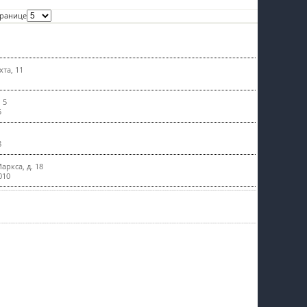
пїЅпїЅпїЅпїЅпїЅпїЅпїЅпїЅпїЅпїЅ
транице
1
хта, 11
 5
5
8
аркса, д. 18
010