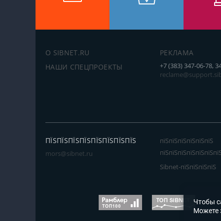
О SIBNET.RU
РЕКЛАМА
+7 (383) 347-06-78, 3
НАШИ СПЕЦПРОЕКТЫ
reclame@support.sib
ПЇЅПЇЅПЇЅПЇЅПЇЅПЇЅПЇЅПЇЅ
пїЅпїЅпїЅпїЅпїЅпїЅ
пїЅпїЅпїЅпїЅпїЅпїЅпї
mors@sibnet.ru
Sibnet-пїЅпїЅпїЅпїЅ
Чтобы с
Можете 