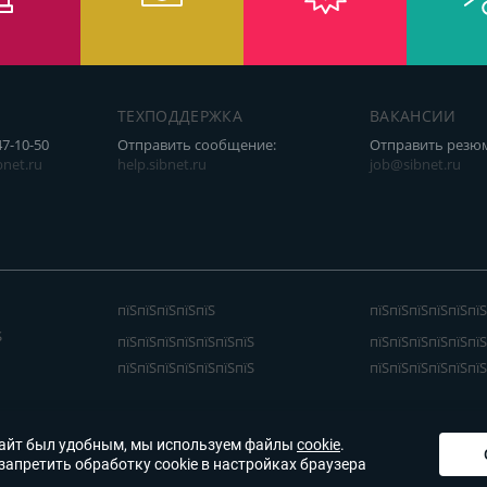
ТЕХПОДДЕРЖКА
ВАКАНСИИ
47-10-50
Отправить сообщение:
Отправить резю
net.ru
help.sibnet.ru
job@sibnet.ru
пїЅпїЅпїЅпїЅпїЅ
пїЅпїЅпїЅпїЅпїЅпїЅ
Ѕ
пїЅпїЅпїЅпїЅпїЅпїЅпїЅ
пїЅпїЅпїЅпїЅпїЅпїЅ
пїЅпїЅпїЅпїЅпїЅпїЅпїЅ
пїЅпїЅпїЅпїЅпїЅпїЅ
айт был удобным, мы используем файлы
cookie
.
запретить обработку cookie в настройках браузера