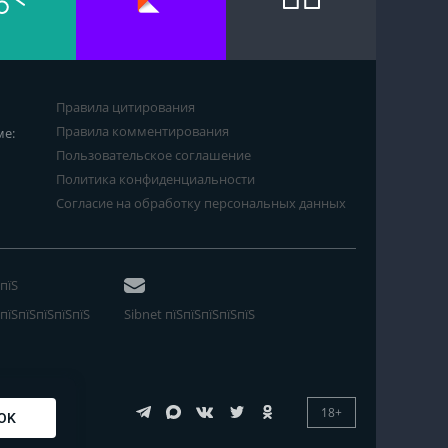
Правила цитирования
Правила комментирования
ме:
Пользовательское соглашение
Политика конфиденциальности
Согласие на обработку персональных данных
пїЅ
пїЅпїЅпїЅпїЅпїЅ
Sibnet пїЅпїЅпїЅпїЅпїЅ
18+
OK