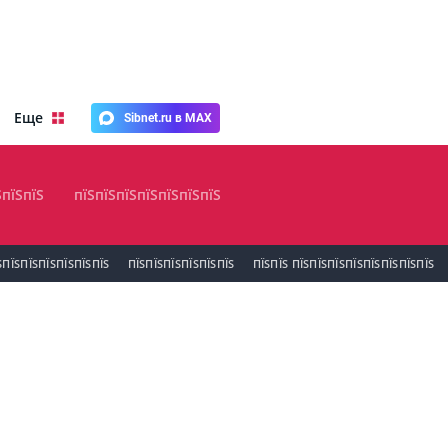
Еще
Sibnet.ru в MAX
ЅпїЅпїЅ
пїЅпїЅпїЅпїЅпїЅпїЅпїЅ
ЅПЇЅПЇЅПЇЅПЇЅПЇЅПЇЅ
ПЇЅПЇЅПЇЅПЇЅПЇЅПЇЅ
ПЇЅПЇЅ ПЇЅПЇЅПЇЅПЇЅПЇЅПЇЅПЇЅПЇЅ