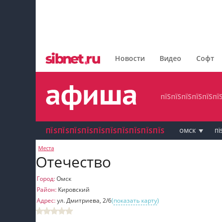
пїЅпїЅпїЅпїЅпїЅпїЅпїЅ
пїЅпїЅпїЅпїЅпїЅпїЅпїЅпїЅ
Новости
Видео
Софт
пїЅпїЅпїЅпїЅпїЅпїЅпїЅ
пїЅпїЅпїЅпїЅпїЅпї
ПЇЅПЇЅПЇЅПЇЅПЇЅПЇЅПЇЅПЇЅПЇЅПЇЅ
ОМСК
ПЇ
Места
пїЅпїЅпїЅ пїЅпїЅпїЅпїЅпїЅпїЅпїЅ пїЅпїЅ
Отечество
пїЅпїЅпїЅпїЅпїЅ
Город:
Омск
Район:
Кировский
пїЅпїЅпїЅ пїЅпїЅпїЅпїЅпїЅпїЅпїЅ
Адрес:
ул. Дмитриева, 2/6
(
показать карту
)
пїЅпїЅпїЅ пїЅпїЅпїЅпїЅпїЅпїЅпїЅ