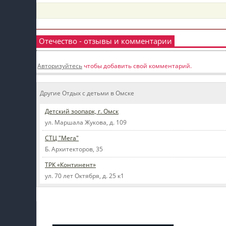
пїЅпїЅпїЅ
пїЅпїЅпїЅпїЅпїЅпїЅпїЅпїЅпїЅпїЅпїЅ
Отечество - отзывы и комментарии
пїЅпїЅпїЅ
Авторизуйтесь
чтобы добавить свой комментарий.
пїЅпїЅпїЅпїЅпїЅпїЅпїЅпїЅпїЅ
пїЅпїЅпїЅ пїЅпїЅпїЅпїЅпїЅ
Другие Отдых с детьми в Омске
пїЅпїЅпїЅ пїЅпїЅпїЅпїЅпїЅпїЅ
Детский зоопарк, г. Омск
ул. Маршала Жукова, д. 109
пїЅпїЅпїЅпїЅпїЅ
СТЦ "Мега"
пїЅпїЅпїЅпїЅпїЅпїЅпїЅпїЅпїЅпїЅ
Б. Архитекторов, 35
ТРК «Континент»
ул. 70 лет Октября, д. 25 к1
Мой профиль на Афише