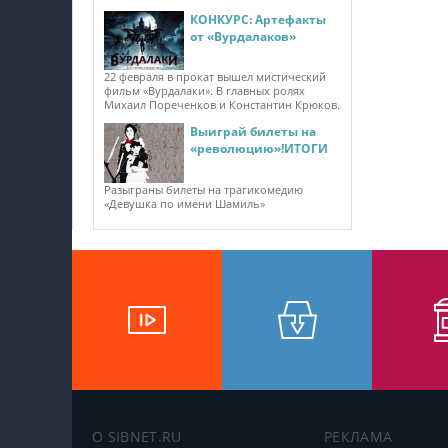
КОНКУРС: Артефакты
от «Вурдалаков»
22 февраля в прокат вышел мистический
фильм «Вурдалаки». В главных ролях
Михаил Пореченков и Константин Крюков.
Выиграй билеты на
«революцию»!ИТОГИ
Разыграны билеты на трагикомедию
«Девушка по имени Шамиль»
О SIBNET.RU
РЕКЛАМА