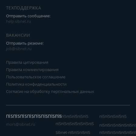
ТЕХПОДДЕРЖКА
Отправить сообщение:
help.sibnet.ru
ВАКАНСИИ
Отправить резюме:
job@sibnet.ru
Правила цитирования
Правила комментирования
Пользовательское соглашение
Политика конфиденциальности
Согласие на обработку персональных данных
ПЇЅПЇЅПЇЅПЇЅПЇЅПЇЅПЇЅПЇЅ
пїЅпїЅпїЅпїЅпїЅпїЅ
пїЅпїЅпїЅпїЅпїЅ
пїЅпїЅпїЅпїЅпїЅпїЅпїЅ
mors@sibnet.ru
пїЅпїЅпїЅпїЅпїЅпїЅпї
Sibnet-пїЅпїЅпїЅпїЅ
пїЅпїЅпїЅпїЅпїЅпїЅпї