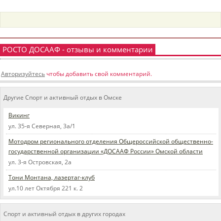
пїЅпїЅпїЅпїЅпїЅпїЅпїЅпїЅпїЅпїЅ
пїЅпїЅпїЅ
пїЅпїЅпїЅпїЅпїЅпїЅпїЅпїЅпїЅпїЅпїЅ
РОСТО ДОСААФ - отзывы и комментарии
пїЅпїЅпїЅ
пїЅпїЅпїЅпїЅпїЅпїЅпїЅпїЅпїЅ
Авторизуйтесь
чтобы добавить свой комментарий.
пїЅпїЅпїЅ пїЅпїЅпїЅпїЅпїЅ
Другие Спорт и активный отдых в Омске
пїЅпїЅпїЅ пїЅпїЅпїЅпїЅпїЅпїЅ
Викинг
пїЅпїЅпїЅпїЅпїЅ
ул. 35-я Северная, 3а/1
пїЅпїЅпїЅпїЅпїЅпїЅпїЅпїЅпїЅпїЅ
Мотодром регионального отделения Общероссийской общественно-
государственной организации «ДОСААФ России» Омской области
ул. 3-я Островская, 2а
Тони Монтана, лазертаг-клуб
ул.10 лет Октября 221 к. 2
Спорт и активный отдых в других городах