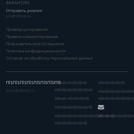
ВАКАНСИИ
Отправить резюме:
job@sibnet.ru
Правила цитирования
Правила комментирования
Пользовательское соглашение
Политика конфиденциальности
Согласие на обработку персональных данных
ПЇЅПЇЅПЇЅПЇЅПЇЅПЇЅПЇЅПЇЅ
пїЅпїЅпїЅпїЅпїЅпїЅ
пїЅпїЅпїЅпїЅпїЅ
пїЅпїЅпїЅпїЅпїЅпїЅпїЅ
mors@sibnet.ru
пїЅпїЅпїЅпїЅпїЅпїЅпї
Sibnet-пїЅпїЅпїЅпїЅ
пїЅпїЅпїЅпїЅпїЅпїЅпї
пїЅпїЅпїЅпїЅпїЅпїЅпїЅ
пїЅпїЅпїЅпїЅпїЅпїЅпїЅпїЅпїЅпїЅпїЅ
Sibnet пїЅпїЅпїЅпїЅп
пїЅпїЅпїЅпїЅпїЅпїЅ